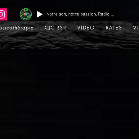
Votre son, notre passion, Radio CJC Recording Studio , là où chaque note prend vie !
usicothérapie
CJC RSR
VIDEO
RATES
VI