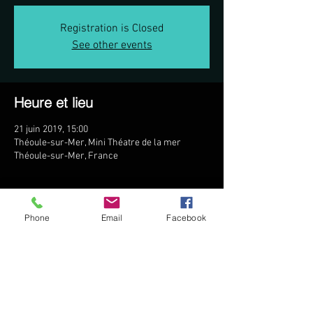
Registration is Closed
See other events
Heure et lieu
21 juin 2019, 15:00
Théoule-sur-Mer, Mini Théatre de la mer
Théoule-sur-Mer, France
Invités
Phone
Email
Facebook
Voir tout