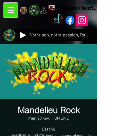
Connexion / Inscription
Votre son, notre passion, Radio CJC Recording Studio , là où chaque note prend vie !
Mandelieu Rock
mer. 20 nov.
  |  
ON LINE
Casting
Le MANDELIEU ROCK Festival a pour objectif de