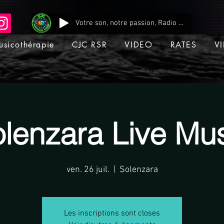
Votre son, notre passion, Radio CJC Recording Studio , là où chaque note prend vie !
usicothérapie
CJC RSR
VIDEO
RATES
VI
lenzara Live Mu
ven. 26 juil.
  |  
Solenzara
Les inscriptions sont closes