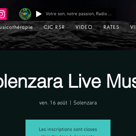
Votre son, notre passion, Radio CJC Recording Studio , là où chaque note prend vie !
usicothérapie
CJC RSR
VIDEO
RATES
VI
lenzara Live Mu
ven. 16 août
  |  
Solenzara
Les inscriptions sont closes