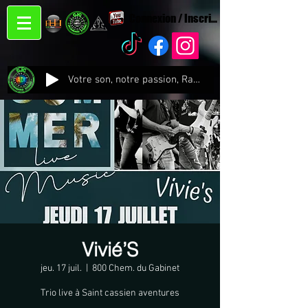
Connexion / Inscription
Votre son, notre passion, Radio CJC Recording Studio , là où chaque note prend vie !
Vivié’S
jeu. 17 juil.
  |  
800 Chem. du Gabinet
Trio live à Saint cassien aventures