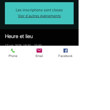
Les inscriptions sont closes
Voir d'autres événements
Heure et lieu
17 juil. 2025, 19:30 – 23:30
800 Chem. du Gabinet, 800 Chem. du Gabinet,
83440 Montauroux, France
Phone
Email
Facebook
Partager cet événement