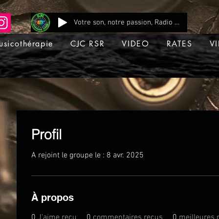
Votre son, notre passion, Radio CJC Recording Studio , là où chaque note prend vie !
usicothérapie
CJC RSR
VIDEO
RATES
VI
Profil
A rejoint le groupe le : 8 avr. 2025
À propos
0
J'aime reçu
0
commentaires reçus
0
meilleures 