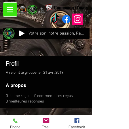
Connexion / Inscription
Votre son, notre passion, Radio CJC Recording Studio , là où chaque note prend vie !
Profil
A rejoint le groupe le : 21 avr. 2019
À propos
0
J'aime reçu
0
commentaires reçus
0
meilleures réponses
Phone
Email
Facebook