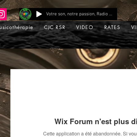
Votre son, notre passion, Radio CJC Recording Studio , là où chaque note prend vie !
usicothérapie
CJC RSR
VIDEO
RATES
VI
Wix Forum n'est plus d
Cette application a été abandonnée. Si vo