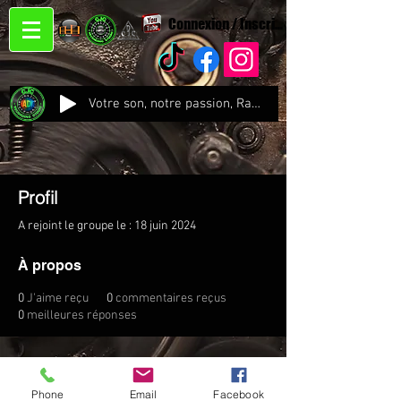
Connexion / Inscription
Votre son, notre passion, Radio CJC Recording Studio , là où chaque note prend vie !
Profil
A rejoint le groupe le : 18 juin 2024
À propos
0
J'aime reçu
0
commentaires reçus
0
meilleures réponses
Phone
Email
Facebook