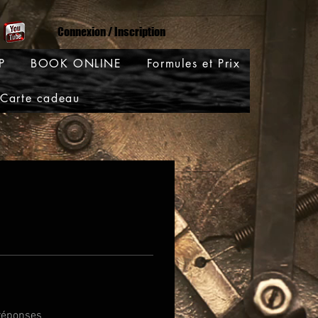
Connexion / Inscription
P
BOOK ONLINE
Formules et Prix
Carte cadeau
réponses