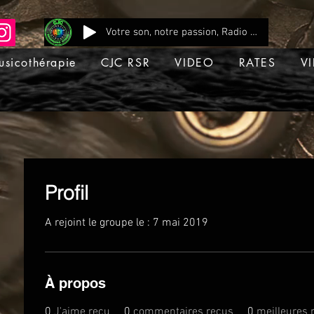
Votre son, notre passion, Radio CJC Recording Studio , là où chaque note prend vie !
usicothérapie
CJC RSR
VIDEO
RATES
VI
Profil
A rejoint le groupe le : 7 mai 2019
À propos
0
J'aime reçu
0
commentaires reçus
0
meilleures 