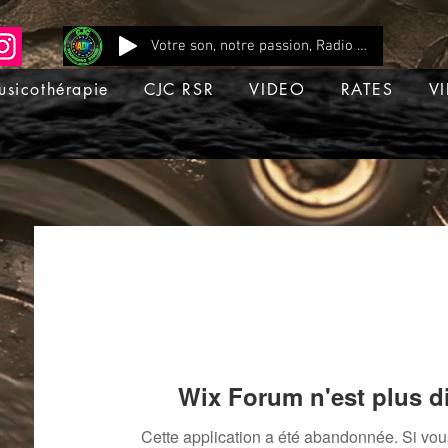
Votre son, notre passion, Radio CJC Recording Studio , là où chaque note prend vie !
usicothérapie
CJC RSR
VIDEO
RATES
VI
Wix Forum n'est plus d
Cette application a été abandonnée. Si vo