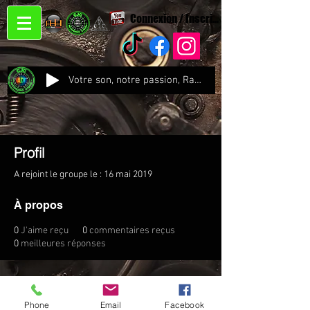
Connexion / Inscription
Votre son, notre passion, Radio CJC Recording Studio , là où chaque note prend vie !
Profil
A rejoint le groupe le : 16 mai 2019
À propos
0
J'aime reçu
0
commentaires reçus
0
meilleures réponses
Phone
Email
Facebook