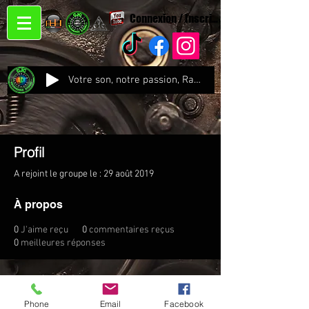
Connexion / Inscription
Votre son, notre passion, Radio CJC Recording Studio , là où chaque note prend vie !
Profil
A rejoint le groupe le : 29 août 2019
À propos
0
J'aime reçu
0
commentaires reçus
0
meilleures réponses
Phone
Email
Facebook