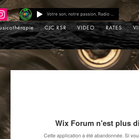
Votre son, notre passion, Radio CJC Recording Studio , là où chaque note prend vie !
usicothérapie
CJC RSR
VIDEO
RATES
VI
Wix Forum n'est plus d
Cette application a été abandonnée. Si vo