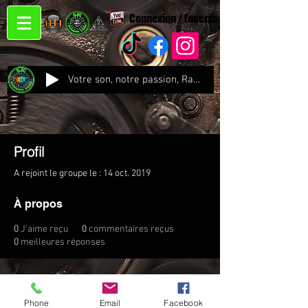
Connexion / Inscription
Votre son, notre passion, Radio CJC Recording Studio , là où chaque note prend vie !
Profil
A rejoint le groupe le : 14 oct. 2019
À propos
0
J'aime reçu
0
commentaires reçus
0
meilleures réponses
Phone
Email
Facebook