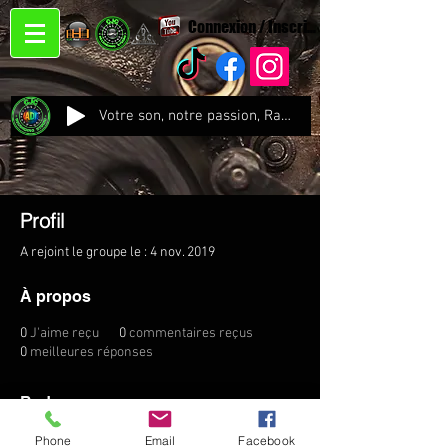
Connexion / Inscription
Votre son, notre passion, Radio CJC Recording Studio , là où chaque note prend vie !
Profil
A rejoint le groupe le : 4 nov. 2019
À propos
0
J'aime reçu
0
commentaires reçus
0
meilleures réponses
Badges
Phone
Email
Facebook