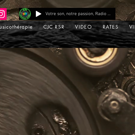
Votre son, notre passion, Radio CJC Recording Studio , là où chaque note prend vie !
usicothérapie
CJC RSR
VIDEO
RATES
VI