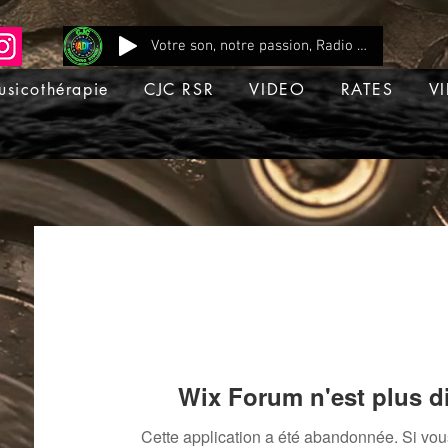
Votre son, notre passion, Radio CJC Recording Studio , là où chaque note prend vie !
usicothérapie
CJC RSR
VIDEO
RATES
VI
Wix Forum n'est plus d
Cette application a été abandonnée. Si vo