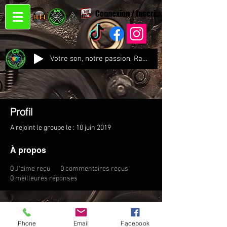
Connexion / Inscription
Votre son, notre passion, Radio CJC Recording Studio , là où chaque note prend vie !
Profil
A rejoint le groupe le : 10 juin 2019
À propos
0
J'aime reçu
0
commentaires reçus
0
meilleures réponses
Phone
Email
Facebook