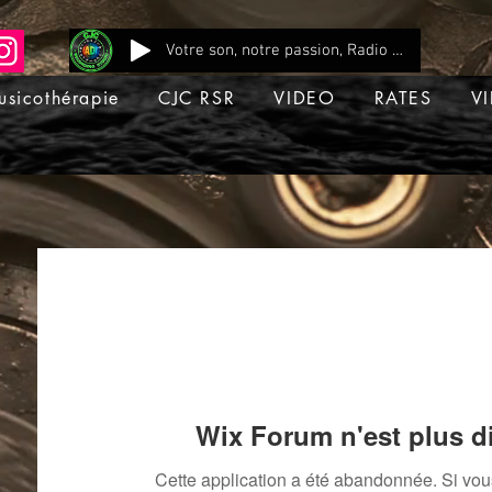
Votre son, notre passion, Radio CJC Recording Studio , là où chaque note prend vie !
usicothérapie
CJC RSR
VIDEO
RATES
VI
Wix Forum n'est plus d
Cette application a été abandonnée. Si vo