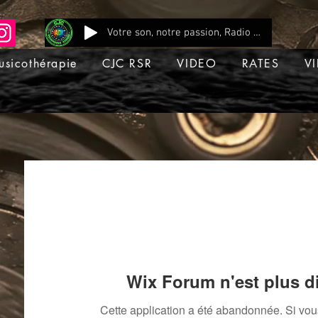
Votre son, notre passion, Radio CJC Recording Studio , là où chaque note prend vie !
usicothérapie
CJC RSR
VIDEO
RATES
VI
Wix Forum n'est plus d
Cette application a été abandonnée. Si vo