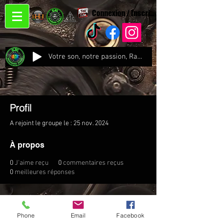
Connexion / Inscription
Votre son, notre passion, Radio CJC Recording Studio , là où chaque note prend vie !
Profil
A rejoint le groupe le : 25 nov. 2024
À propos
0
J'aime reçu
0
commentaires reçus
0
meilleures réponses
Phone
Email
Facebook