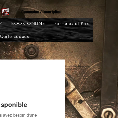
Connexion / Inscription
P
BOOK ONLINE
Formules et Prix
Carte cadeau
isponible
us avez besoin d'une