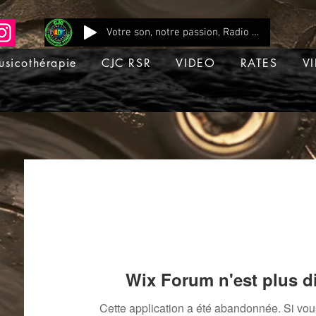
Votre son, notre passion, Radio CJC Recording Studio , là où chaque note prend vie !
usicothérapie
CJC RSR
VIDEO
RATES
VI
Wix Forum n'est plus d
Cette application a été abandonnée. Si vo