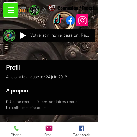
Connexion / Inscription
Votre son, notre passion, Radio CJC Recording Studio , là où chaque note prend vie !
Profil
A rejoint le groupe le : 24 juin 2019
À propos
0
J'aime reçu
0
commentaires reçus
0
meilleures réponses
Phone
Email
Facebook