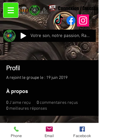
Connexion / Inscription
Votre son, notre passion, Radio CJC Recording Studio , là où chaque note prend vie !
Profil
A rejoint le groupe le : 19 juin 2019
À propos
0
J'aime reçu
0
commentaires reçus
0
meilleures réponses
Phone
Email
Facebook