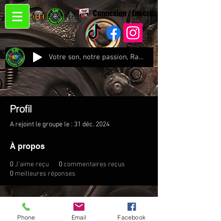
Connexion / Inscription
Votre son, notre passion, Radio CJC Recording Studio , là où chaque note prend vie !
Profil
A rejoint le groupe le : 31 déc. 2024
À propos
0
J'aime reçu
0
commentaires reçus
0
meilleures réponses
Phone
Email
Facebook