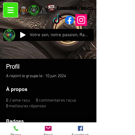
Connexion / Inscription
Votre son, notre passion, Radio CJC Recording Studio , là où chaque note prend vie !
Profil
A rejoint le groupe le : 10 juin 2024
À propos
0
J'aime reçu
0
commentaires reçus
0
meilleures réponses
Badges
Phone
Email
Facebook