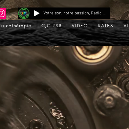
Votre son, notre passion, Radio CJC Recording Studio , là où chaque note prend vie !
usicothérapie
CJC RSR
VIDEO
RATES
VI