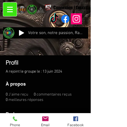
Connexion / Inscription
Votre son, notre passion, Radio CJC Recording Studio , là où chaque note prend vie !
Profil
A rejoint le groupe le : 13 juin 2024
À propos
0
J'aime reçu
0
commentaires reçus
0
meilleures réponses
Badges
Phone
Email
Facebook