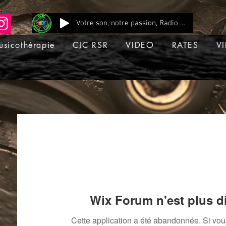
Votre son, notre passion, Radio CJC Recording Studio , là où chaque note prend vie !
usicothérapie
CJC RSR
VIDEO
RATES
VI
Wix Forum n'est plus d
Cette application a été abandonnée. Si vo