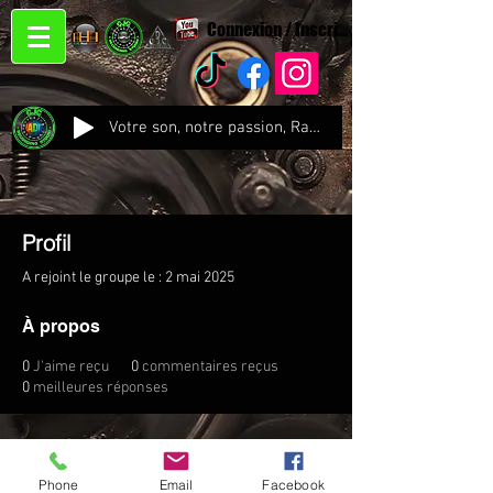
Connexion / Inscription
Votre son, notre passion, Radio CJC Recording Studio , là où chaque note prend vie !
Profil
A rejoint le groupe le : 2 mai 2025
À propos
0
J'aime reçu
0
commentaires reçus
0
meilleures réponses
Phone
Email
Facebook