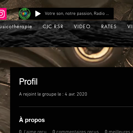
Votre son, notre passion, Radio CJC Recording Studio , là où chaque note prend vie !
usicothérapie
CJC RSR
VIDEO
RATES
VI
Profil
A rejoint le groupe le : 4 avr. 2020
À propos
0
J'aime reçu
0
commentaires reçus
0
meilleures 