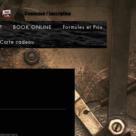
Connexion / Inscription
P
BOOK ONLINE
Formules et Prix
Carte cadeau
réponses