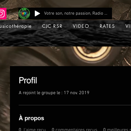
Votre son, notre passion, Radio CJC Recording Studio , là où chaque note prend vie !
usicothérapie
CJC RSR
VIDEO
RATES
VI
Profil
A rejoint le groupe le : 17 nov. 2019
À propos
0
J'aime reçu
0
commentaires reçus
0
meilleures 