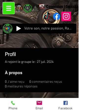
Connexion / Inscription
Votre son, notre passion, Radio CJC Recording Studio , là où chaque note prend vie !
Profil
A rejoint le groupe le : 27 juil. 2024
À propos
0
J'aime reçu
0
commentaires reçus
0
meilleures réponses
Phone
Email
Facebook