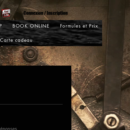
Connexion / Inscription
P
BOOK ONLINE
Formules et Prix
Carte cadeau
réponses