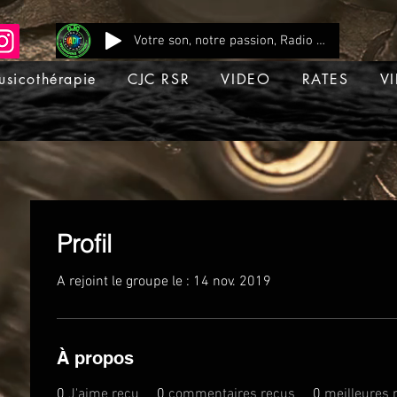
Votre son, notre passion, Radio CJC Recording Studio , là où chaque note prend vie !
usicothérapie
CJC RSR
VIDEO
RATES
VI
Profil
A rejoint le groupe le : 14 nov. 2019
À propos
0
J'aime reçu
0
commentaires reçus
0
meilleures 