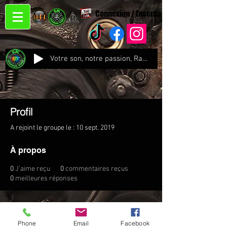
Connexion / Inscription
Votre son, notre passion, Radio CJC Recording Studio , là où chaque note prend vie !
Profil
A rejoint le groupe le : 10 sept. 2019
À propos
0
J'aime reçu
0
commentaires reçus
0
meilleures réponses
Phone
Email
Facebook