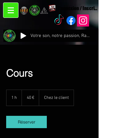
Connexion / Inscription
Votre son, notre passion, Radio CJC Recording Studio , là où chaque note prend vie !
Cours
40
euros
1 h
1
40 €
Chez le client
Réserver