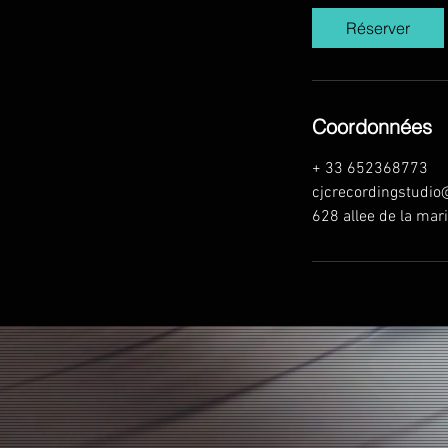
Réserver
Coordonnées
+ 33 652368773
cjcrecordingstudi
628 allee de la mar