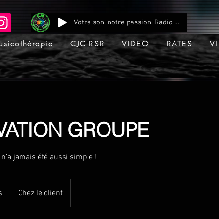
Votre son, notre passion, Radio CJC Recording Studio , là où chaque note prend vie !
usicothérapie
CJC RSR
VIDEO
RATES
VI
VATION GROUPE
n’a jamais été aussi simple !
s
Chez le client