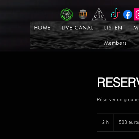
HOME
LIVE CANAL
LISTEN
M
Members
RESER
Réserver un groupe 
500
euros
2 h
2
500 euro
h